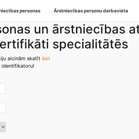
Skip
tniecības personas
Ārstniecības personu darbavieta
to
n
main
sonas un ārstniecības a
content
rtifikāti specialitātēs
iju aicinām skatīt
šeit
identifikatoru!