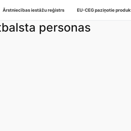
Ārstniecības iestāžu reģistrs
EU-CEG paziņotie produk
tbalsta personas