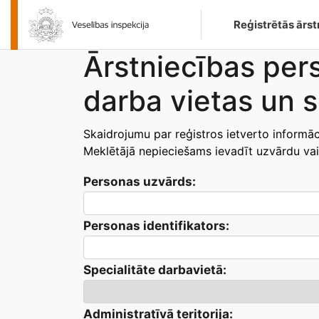
Main
Reģistrētās ārs
navigatio
Ārstniecības per
darba vietas un se
Skaidrojumu par reģistros ietverto informāc
Meklētājā nepieciešams ievadīt uzvārdu vai 
Personas uzvārds:
Personas identifikators:
Specialitāte darbavietā:
Administratīvā teritorija: